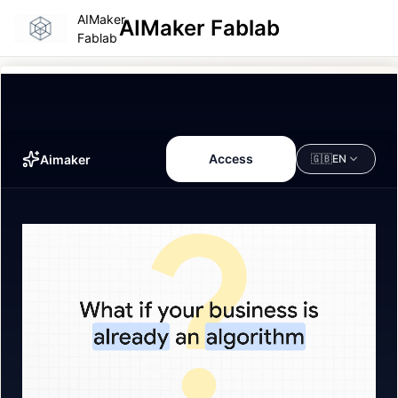
AIMaker
AIMaker Fablab
Fablab
Access
Aimaker
🇬🇧
EN