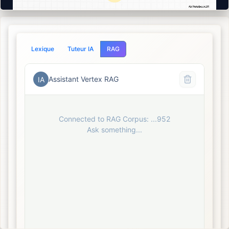
Lexique
Tuteur IA
RAG
Assistant Vertex RAG
IA
Connected to RAG Corpus: ...
952
Ask something...